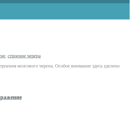
тие
,
строение черепа
роения мозгового черепа. Особое внимание здесь уделено
оражение