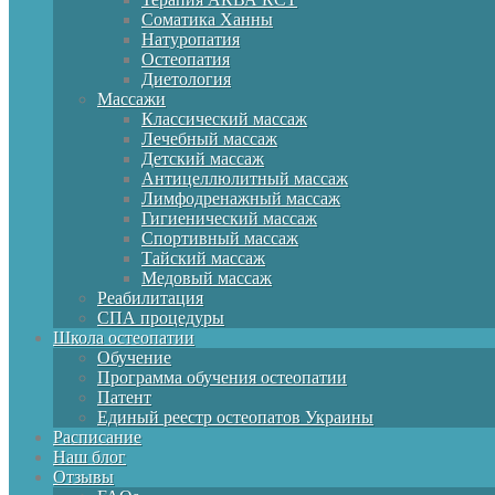
Соматика Ханны
Натуропатия
Остеопатия
Диетология
Массажи
ok
Классический массаж
Лечебный массаж
Детский массаж
Антицеллюлитный массаж
Лимфодренажный массаж
assniki
Гигиенический массаж
Спортивный массаж
am
Тайский массаж
Медовый массаж
Реабилитация
СПА процедуры
Школа остеопатии
Обучение
Программа обучения остеопатии
App
Патент
Единый реестр остеопатов Украины
Расписание
Наш блог
Отзывы