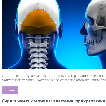
Основным постулатом краниосакральной терапиии является то 
мануальной терапии, которое было основано американским вра
Читать
Серп и намет мозжечка: анатомия, прикрепления