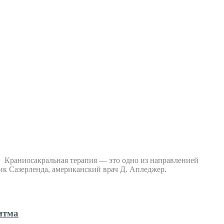
а. Краниосакральная терапия — это одно из направленией
ик Сазерленда, американский врач Д. Апледжер.
итма