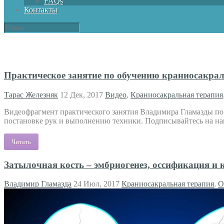
FAQs
Контакты
Практическое занятие по обучению краниосакра
Тарас Железняк
12 Дек, 2017
Видео
,
Краниосакральная терапия
Видеофрагмент практического занятия Владимира Гламазды по 
постановке рук и выполнению техники. Подписывайтесь на на
Читать
Затылочная кость – эмбриогенез, оссификация и 
Владимир Гламазда
24 Июл, 2017
Краниосакральная терапия
,
О