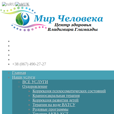
RU
UK
+38 (067) 490-27-27
Главная
Наши услуги
ВСЕ УСЛУГИ
Оздоровление
Коррекция психосоматических состояний
Краниосакральная терапия
Коррекция развития детей
Терапия на воде ВАТСУ
Родовые программы
Терапия АКВА КСТ