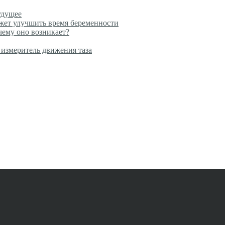
удущее
ожет улучшить время беременности
чему оно возникает?
измеритель движения таза