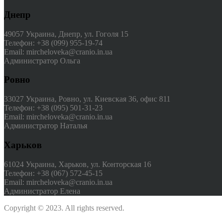
Днепр
49057 Украина, Днепр, ул. Гоголя 15
Телефон: +38 (099) 955-19-74
Email: mircheloveka@cranio.in.ua
Администратор Ольга
Ровно
33027 Украина, Ровно, ул. Киевская 36, офис 811
Телефон: +38 (095) 501-31-23
Email: mircheloveka@cranio.in.ua
Администратор Наталья
Харьков
61024 Украина, Харьков, ул. Конторская 16
Телефон: +38 (067) 572-45-15
Email: mircheloveka@cranio.in.ua
Администратор Елена
Copyright © 2023. All rights reserved.