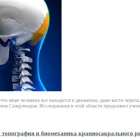
что мире человека все находится в движении, даже кости череп
чом Сазерлендом. Исследования в этой области продолжил учен
, топография и биомеханика краниосакрального р