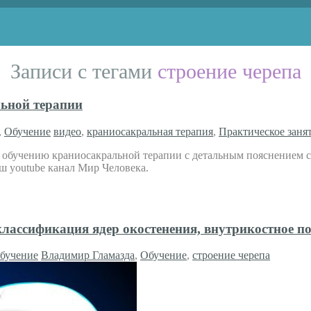
Записи с тегами
строение черепа
льной терапии
,
Обучение
видео
,
краниосакральная терапия
,
Практическое заня
обучению краниосакральной терапии с детальным пояснением ст
ш youtube канал Мир Человека.
классификация ядер окостенения, внутрикостное п
бучение
Владимир Гламазда
,
Обучение
,
строение черепа