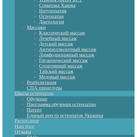
Соматика Ханны
Натуропатия
Остеопатия
Диетология
Массажи
Классический массаж
Лечебный массаж
Детский массаж
Антицеллюлитный массаж
Лимфодренажный массаж
Гигиенический массаж
Спортивный массаж
Тайский массаж
Медовый массаж
Реабилитация
СПА процедуры
Школа остеопатии
Обучение
Программа обучения остеопатии
Патент
Единый реестр остеопатов Украины
Расписание
Наш блог
Отзывы