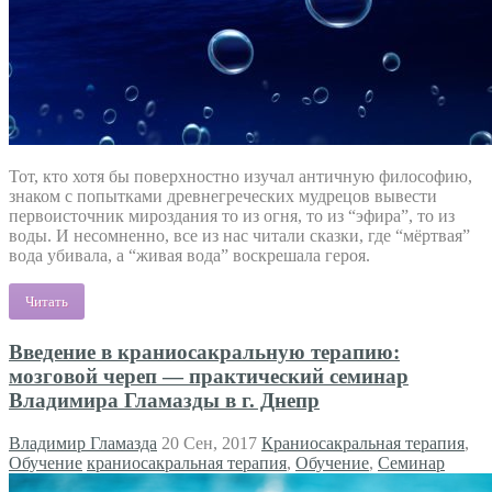
Тот, кто хотя бы поверхностно изучал античную философию,
знаком с попытками древнегреческих мудрецов вывести
первоисточник мироздания то из огня, то из “эфира”, то из
воды. И несомненно, все из нас читали сказки, где “мёртвая”
вода убивала, а “живая вода” воскрешала героя.
Читать
Введение в краниосакральную терапию:
мозговой череп — практический семинар
Владимира Гламазды в г. Днепр
Владимир Гламазда
20 Сен, 2017
Краниосакральная терапия
,
Обучение
краниосакральная терапия
,
Обучение
,
Семинар