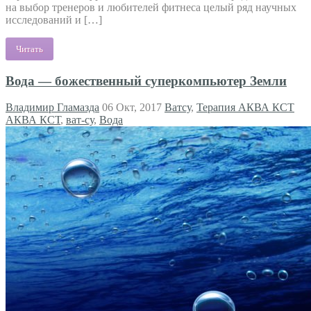
на выбор тренеров и любителей фитнеса целый ряд научных
исследований и […]
Читать
Вода — божественный суперкомпьютер Земли
Владимир Гламазда
06 Окт, 2017
Ватсу
,
Терапия АКВА КСТ
АКВА КСТ
,
ват-су
,
Вода