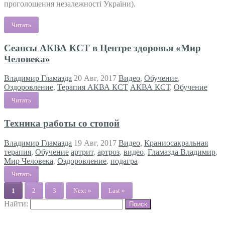
проголошення незалежності України).
Читать
Сеансы АКВА КСТ в Центре здоровья «Мир
Человека»
Владимир Гламазда
20 Авг, 2017
Видео
,
Обучение
,
Оздоровление
,
Терапия АКВА КСТ
АКВА КСТ
,
Обучение
Читать
Техника работы со стопой
Владимир Гламазда
19 Авг, 2017
Видео
,
Краниосакральная
терапия
,
Обучение
артрит
,
артроз
,
видео
,
Гламазда Владимир
,
Мир Человека
,
Оздоровление
,
подагра
Читать
1
2
3
Next »
Last »
Найти: