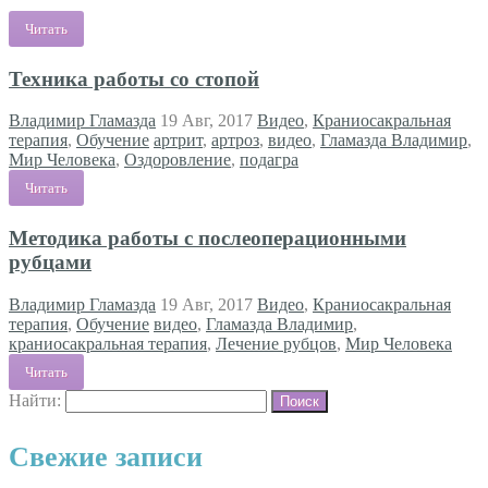
Читать
Техника работы со стопой
Владимир Гламазда
19 Авг, 2017
Видео
,
Краниосакральная
терапия
,
Обучение
артрит
,
артроз
,
видео
,
Гламазда Владимир
,
Мир Человека
,
Оздоровление
,
подагра
Читать
Методика работы с послеоперационными
рубцами
Владимир Гламазда
19 Авг, 2017
Видео
,
Краниосакральная
терапия
,
Обучение
видео
,
Гламазда Владимир
,
краниосакральная терапия
,
Лечение рубцов
,
Мир Человека
Читать
Найти:
Свежие записи