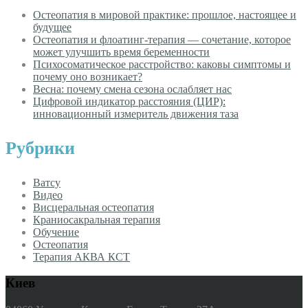
Остеопатия в мировой практике: прошлое, настоящее и
будущее
Остеопатия и флоатинг-терапия — сочетание, которое
может улучшить время беременности
Психосоматическое расстройство: каковы симптомы и
почему оно возникает?
Весна: почему смена сезона ослабляет нас
Цифровой индикатор расстояния (ЦИР):
инновационный измеритель движения таза
Рубрики
Ватсу
Видео
Висцеральная остеопатия
Краниосакральная терапия
Обучение
Остеопатия
Терапия АКВА КСТ
Киев