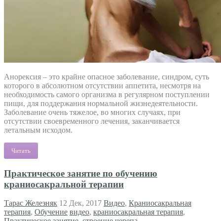
Анорексия – это крайне опасное заболевание, синдром, суть
которого в абсолютном отсутствии аппетита, несмотря на
необходимость самого организма в регулярном поступлении
пищи, для поддержания нормальной жизнедеятельности.
Заболевание очень тяжелое, во многих случаях, при
отсутствии своевременного лечения, заканчивается
летальным исходом.
Читать
Практическое занятие по обучению
краниосакральной терапии
Тарас Железняк
12 Дек, 2017
Видео
,
Краниосакральная
терапия
,
Обучение
видео
,
краниосакральная терапия
,
Практическое занятие
,
строение черепа