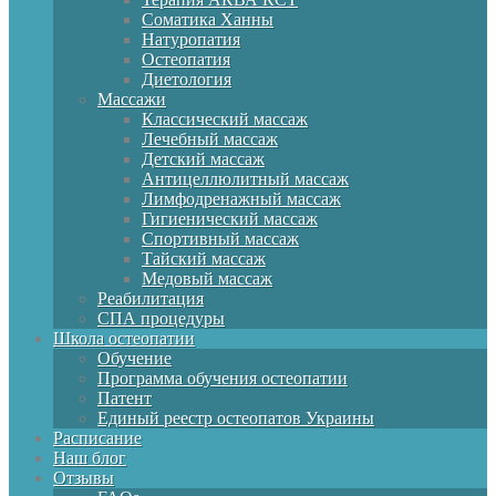
Соматика Ханны
Натуропатия
Остеопатия
Диетология
Массажи
Классический массаж
Лечебный массаж
Детский массаж
Антицеллюлитный массаж
Лимфодренажный массаж
Гигиенический массаж
Спортивный массаж
Тайский массаж
Медовый массаж
Реабилитация
СПА процедуры
Школа остеопатии
Обучение
Программа обучения остеопатии
Патент
Единый реестр остеопатов Украины
Расписание
Наш блог
Отзывы