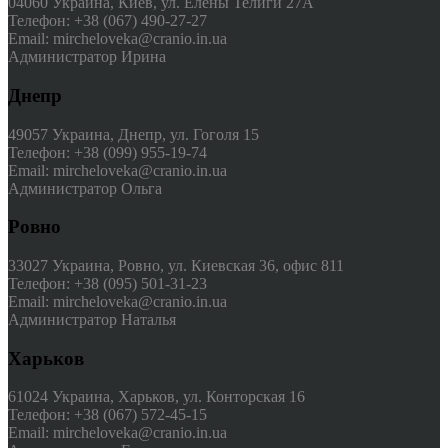
04060 Украина, Киев, ул. Елены Телиги 27А
Телефон: +38 (067) 490-27-27
Email: mircheloveka@cranio.in.ua
Администратор Ирина
Днепр
49057 Украина, Днепр, ул. Гоголя 15
Телефон: +38 (099) 955-19-74
Email: mircheloveka@cranio.in.ua
Администратор Ольга
Ровно
33027 Украина, Ровно, ул. Киевская 36, офис 811
Телефон: +38 (095) 501-31-23
Email: mircheloveka@cranio.in.ua
Администратор Наталья
Харьков
61024 Украина, Харьков, ул. Конторская 16
Телефон: +38 (067) 572-45-15
Email: mircheloveka@cranio.in.ua