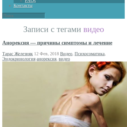
FAQs
Контакты
Записи с тегами
видео
Анорексия — причины симптомы и лечение
Тарас Железняк
12 Фев, 2018
Видео
,
Психосоматика
,
Эндокринология
анорексия
,
видео