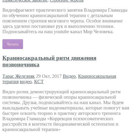
Видеофрагмент практического занятия Владимира Гламазды
по обучению краниосакральной терапии с детальным
пояснением строения мозгового черепа. Особое внимание
здесь уделено постановке рук и выполнению техники.
Подписывайтесь на наш youtube канал Мир Человека.
Читать
Краниосакральный ритм движения
позвоночника
Тарас Железняк
29 Окт, 2017
Видео
,
Краниосакральная
терапия
видео
,
КСТ
Видео ролик демонстрирующий краниосакральный ритм
позвоночника — физической опоры краниосакральной
системы. Друзья, подписывайтесь на наш канал. Мы будем
выкладывать учебные видеоматериалы, которые помогут вам
быстрее освоить теорию и практику авторского тренинга
Владимира Гламазды «Коррекция психосоматических
расстройств в контексте биодинамической остеопатии и
краниосакральной терапии»