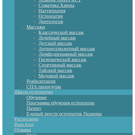
Соматика Ханны
Натуропатия
Остеопатия
Диетология
Массажи
Классический массаж
Лечебный массаж
Детский массаж
Антицеллюлитный массаж
Лимфодренажный массаж
Гигиенический массаж
Спортивный массаж
Тайский массаж
Медовый массаж
Реабилитация
СПА процедуры
Школа остеопатии
Обучение
Программа обучения остеопатии
Патент
Единый реестр остеопатов Украины
Расписание
Наш блог
Отзывы