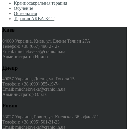
Краниосакральная терапия
Обучение
Остеопатия
Терапия АКВА КСТ
Киев
04060 Украина, Киев, ул. Елены Телиги 27А
Телефон: +38 (067) 490-27-27
Email: mircheloveka@cranio.in.ua
Администратор Ирина
Днепр
49057 Украина, Днепр, ул. Гоголя 15
Телефон: +38 (099) 955-19-74
Email: mircheloveka@cranio.in.ua
Администратор Ольга
Ровно
33027 Украина, Ровно, ул. Киевская 36, офис 811
Телефон: +38 (095) 501-31-23
Email: mircheloveka@cranio.in.ua