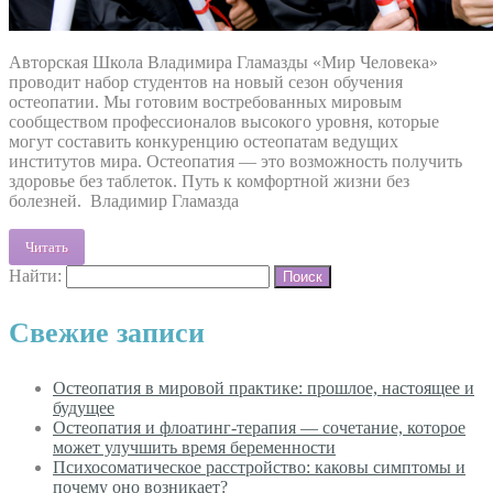
Авторская Школа Владимира Гламазды «Мир Человека»
проводит набор студентов на новый сезон обучения
остеопатии. Мы готовим востребованных мировым
сообществом профессионалов высо­кого уровня, которые
могут составить конкуренцию остеопатам ведущих
институтов мира. Остеопатия — это возможность получить
здоровье без таблеток. Путь к комфортной жизни без
болезней. Владимир Гламазда
Читать
Найти:
Свежие записи
Остеопатия в мировой практике: прошлое, настоящее и
будущее
Остеопатия и флоатинг-терапия — сочетание, которое
может улучшить время беременности
Психосоматическое расстройство: каковы симптомы и
почему оно возникает?