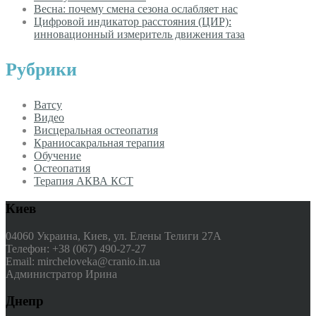
Весна: почему смена сезона ослабляет нас
Цифровой индикатор расстояния (ЦИР):
инновационный измеритель движения таза
Рубрики
Ватсу
Видео
Висцеральная остеопатия
Краниосакральная терапия
Обучение
Остеопатия
Терапия АКВА КСТ
Киев
04060 Украина, Киев, ул. Елены Телиги 27А
Телефон: +38 (067) 490-27-27
Email: mircheloveka@cranio.in.ua
Администратор Ирина
Днепр