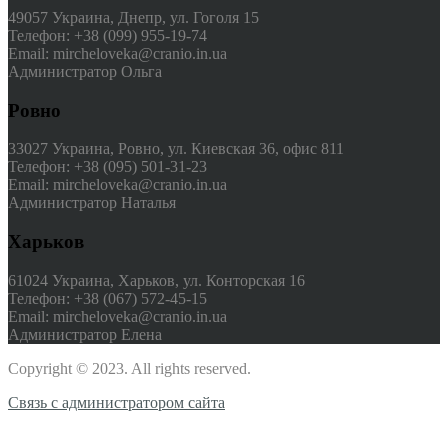
49057 Украина, Днепр, ул. Гоголя 15
Телефон: +38 (099) 955-19-74
Email: mircheloveka@cranio.in.ua
Администратор Ольга
Ровно
33027 Украина, Ровно, ул. Киевская 36, офис 811
Телефон: +38 (095) 501-31-23
Email: mircheloveka@cranio.in.ua
Администратор Наталья
Харьков
61024 Украина, Харьков, ул. Конторская 16
Телефон: +38 (067) 572-45-15
Email: mircheloveka@cranio.in.ua
Администратор Елена
Copyright © 2023. All rights reserved.
Связь с администратором сайта