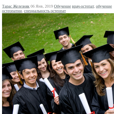
Тарас Железняк
06 Янв, 2019
Обучение
врач-остепат
,
обучение
остеопатии
,
специальность остеопат