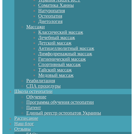
Соматика Ханны
Натуропатия
Остеопатия
Диетология
Массажи
Классический массаж
Лечебный массаж
Детский массаж
Антицеллюлитный массаж
Лимфодренажный массаж
Гигиенический массаж
Спортивный массаж
Тайский массаж
Медовый массаж
Реабилитация
СПА процедуры
Школа остеопатии
Обучение
Программа обучения остеопатии
Патент
Единый реестр остеопатов Украины
Расписание
Наш блог
Отзывы