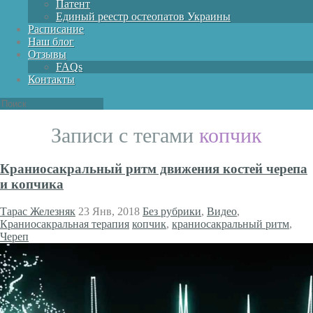
Патент
Единый реестр остеопатов Украины
Расписание
Наш блог
Отзывы
FAQs
Контакты
Записи с тегами
копчик
Краниосакральный ритм движения костей черепа
и копчика
Тарас Железняк
23 Янв, 2018
Без рубрики
,
Видео
,
Краниосакральная терапия
копчик
,
краниосакральный ритм
,
Череп