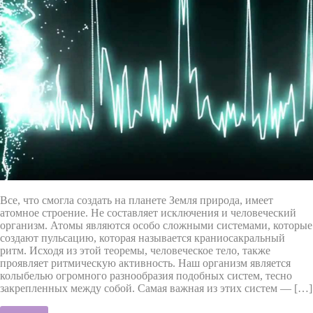
Все, что смогла создать на планете Земля природа, имеет
атомное строение. Не составляет исключения и человеческий
организм. Атомы являются особо сложными системами, которые
создают пульсацию, которая называется краниосакральный
ритм. Исходя из этой теоремы, человеческое тело, также
проявляет ритмическую активность. Наш организм является
колыбелью огромного разнообразия подобных систем, тесно
закрепленных между собой. Самая важная из этих систем — […]