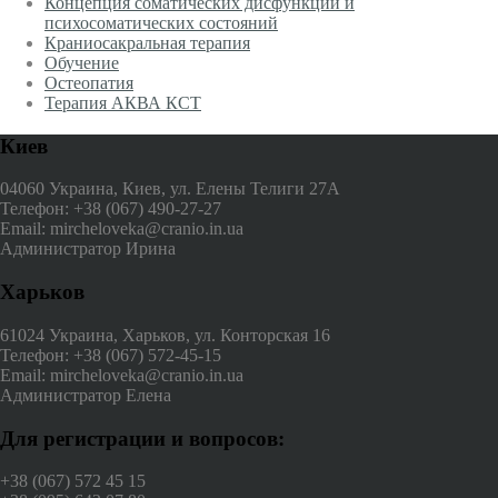
Концепция соматических дисфункций и
психосоматических состояний
Краниосакральная терапия
Обучение
Остеопатия
Терапия АКВА КСТ
Киев
04060 Украина, Киев, ул. Елены Телиги 27А
Телефон: +38 (067) 490-27-27
Email: mircheloveka@cranio.in.ua
Администратор Ирина
Харьков
61024 Украина, Харьков, ул. Конторская 16
Телефон: +38 (067) 572-45-15
Email: mircheloveka@cranio.in.ua
Администратор Елена
Для регистрации и вопросов:
+38 (067) 572 45 15