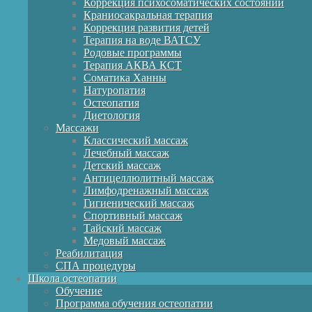
Коррекция психосоматических состояний
Краниосакральная терапия
Коррекция развития детей
Терапия на воде ВАТСУ
Родовые программы
Терапия АКВА КСТ
Соматика Ханны
Натуропатия
Остеопатия
Диетология
Массажи
Классический массаж
Лечебный массаж
Детский массаж
Антицеллюлитный массаж
Лимфодренажный массаж
Гигиенический массаж
Спортивный массаж
Тайский массаж
Медовый массаж
Реабилитация
СПА процедуры
Школа остеопатии
Обучение
Программа обучения остеопатии