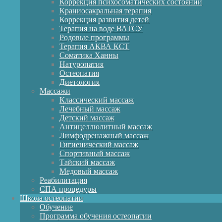
Коррекция психосоматических состояний
Краниосакральная терапия
Коррекция развития детей
Терапия на воде ВАТСУ
Родовые программы
Терапия АКВА КСТ
Соматика Ханны
Натуропатия
Остеопатия
Диетология
Массажи
Классический массаж
Лечебный массаж
Детский массаж
Антицеллюлитный массаж
Лимфодренажный массаж
Гигиенический массаж
Спортивный массаж
Тайский массаж
Медовый массаж
Реабилитация
СПА процедуры
Школа остеопатии
Обучение
Программа обучения остеопатии