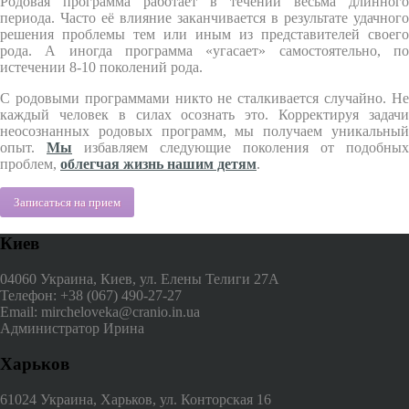
Родовая программа работает в течении весьма длинного
периода. Часто её влияние заканчивается в результате удачного
решения проблемы тем или иным из представителей своего
рода. А иногда программа «угасает» самостоятельно, по
истечении 8-10 поколений рода.
С родовыми программами никто не сталкивается случайно. Не
каждый человек в силах осознать это. Корректируя задачи
неосознанных родовых программ, мы получаем уникальный
опыт.
Мы
избавляем следующие поколения от подобных
проблем,
облегчая жизнь нашим детям
.
Записаться на прием
Киев
04060 Украина, Киев, ул. Елены Телиги 27А
Телефон: +38 (067) 490-27-27
Email: mircheloveka@cranio.in.ua
Администратор Ирина
Харьков
61024 Украина, Харьков, ул. Конторская 16